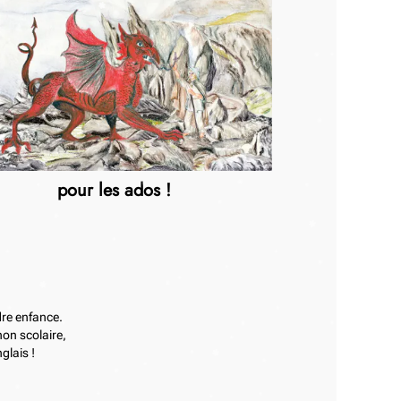
pour les ados !
ndre enfance.
non scolaire,
glais !