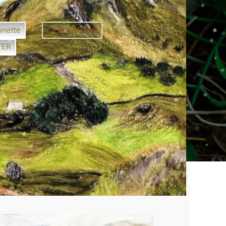
unette
La minischool
TER