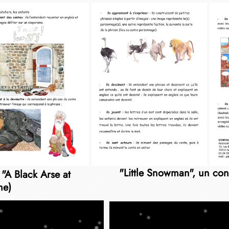
"Little Snowman", un cont
 "A Black Arse at
me)