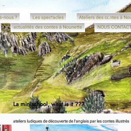
s-nous ?
Les spectacles
Ateliers des contes à No
actualités des contes à Nounette
NOUS CONTAC
La minischool, what is it ???
ateliers ludiques de découverte de l'anglais par les contes illustrés