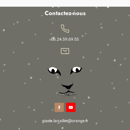
Contactez-nous
06.24.59.69.55


gisele.larraillet@orange.fr